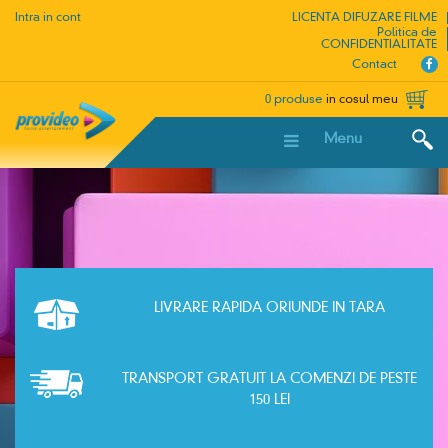
Intra in cont
LICENTA DIFUZARE FILME
Politica de
CONFIDENTIALITATE
Contact
0 produse
in cosul meu
Menu
LIVRARE RAPIDA ORIUNDE IN TARA
TRANSPORT GRATUIT LA COMENZI DE PESTE
150 LEI