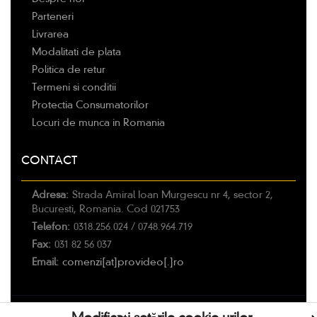
Parteneri
Livrarea
Modalitati de plata
Politica de retur
Termeni si conditii
Protectia Consumatorilor
Locuri de munca in Romania
CONTACT
Adresa:
Strada Amiral Ioan Murgescu nr 4, sector 2,
Bucuresti, Romania. Cod 021753
Telefon:
0318.256.024 / 0748.964.719
Fax:
031 82 56 037
Email:
comenzi[at]provideo[.]ro
2016 PRO VIDEO Home Entertainment. Toate drepturile