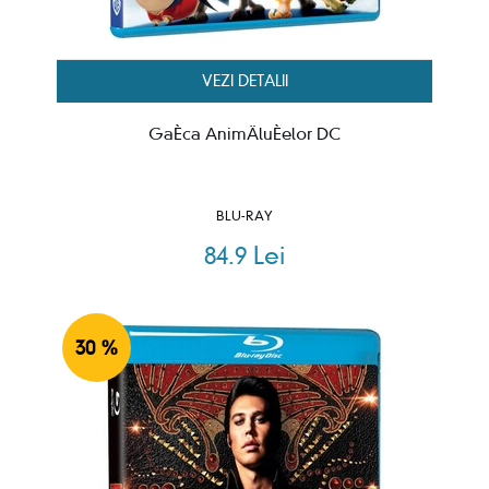
VEZI DETALII
GaÈca AnimÄluÈelor DC
BLU-RAY
84.9 Lei
30 %