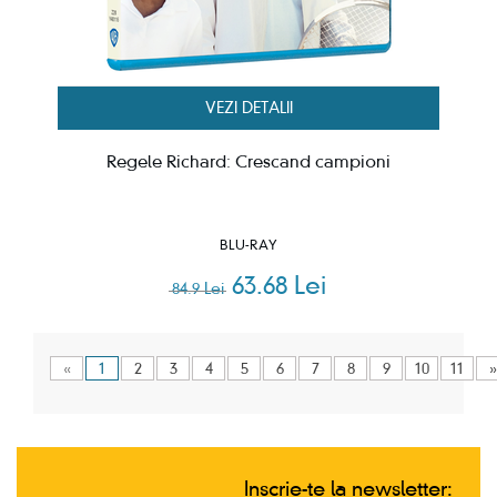
VEZI DETALII
Regele Richard: Crescand campioni
BLU-RAY
63.68 Lei
84.9 Lei
«
1
2
3
4
5
6
7
8
9
10
11
»
Inscrie-te la newsletter: