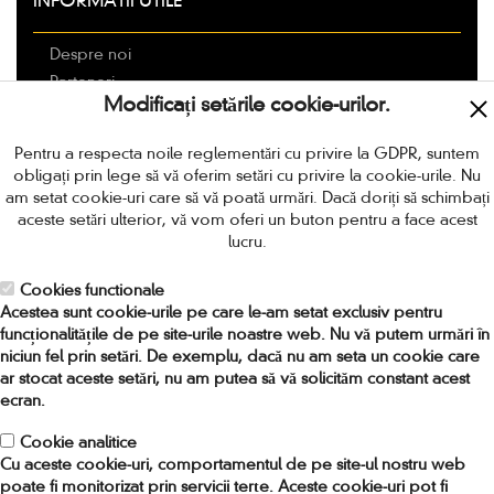
INFORMATII UTILE
Despre noi
Parteneri
Modificați setările cookie-urilor.
Livrarea
Modalitati de plata
Pentru a respecta noile reglementări cu privire la GDPR, suntem
Politica de retur
obligați prin lege să vă oferim setări cu privire la cookie-urile. Nu
Termeni si conditii
am setat cookie-uri care să vă poată urmări. Dacă doriți să schimbați
aceste setări ulterior, vă vom oferi un buton pentru a face acest
Protectia Consumatorilor
lucru.
Locuri de munca in Romania
Cookies functionale
CONTACT
Acestea sunt cookie-urile pe care le-am setat exclusiv pentru
funcționalitățile de pe site-urile noastre web. Nu vă putem urmări în
niciun fel prin setări. De exemplu, dacă nu am seta un cookie care
Adresa:
Strada Amiral Ioan Murgescu nr 4, sector 2,
ar stocat aceste setări, nu am putea să vă solicităm constant acest
Bucuresti, Romania. Cod 021753
ecran.
Telefon:
0318.256.024 / 0748.964.719
Fax:
031 82 56 037
Cookie analitice
Cu aceste cookie-uri, comportamentul de pe site-ul nostru web
Email:
comenzi[at]provideo[.]ro
poate fi monitorizat prin servicii terțe. Aceste cookie-uri pot fi