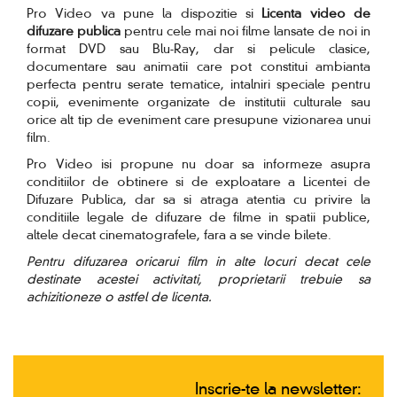
Pro Video va pune la dispozitie si
Licenta video de
difuzare publica
pentru cele mai noi filme lansate de noi in
format DVD sau Blu-Ray, dar si pelicule clasice,
documentare sau animatii care pot constitui ambianta
perfecta pentru serate tematice, intalniri speciale pentru
copii, evenimente organizate de institutii culturale sau
orice alt tip de eveniment care presupune vizionarea unui
film.
Pro Video isi propune nu doar sa informeze asupra
conditiilor de obtinere si de exploatare a Licentei de
Difuzare Publica, dar sa si atraga atentia cu privire la
conditiile legale de difuzare de filme in spatii publice,
altele decat cinematografele, fara a se vinde bilete.
Pentru difuzarea oricarui film in alte locuri decat cele
destinate acestei activitati, proprietarii trebuie sa
achizitioneze o astfel de licenta.
Inscrie-te la newsletter: