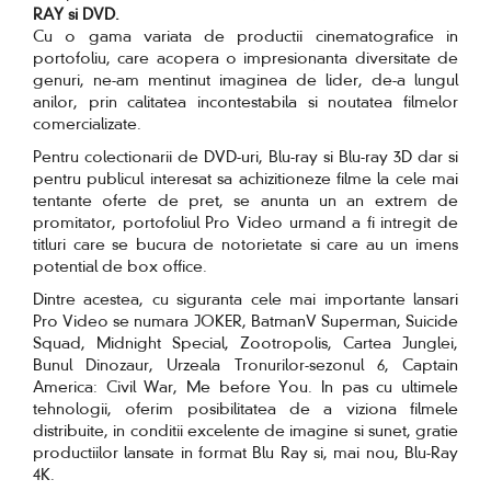
RAY si DVD.
Cu o gama variata de productii cinematografice in
portofoliu, care acopera o impresionanta diversitate de
genuri, ne-am mentinut imaginea de lider, de-a lungul
anilor, prin calitatea incontestabila si noutatea filmelor
comercializate.
Pentru colectionarii de DVD-uri, Blu-ray si Blu-ray 3D dar si
pentru publicul interesat sa achizitioneze filme la cele mai
tentante oferte de pret, se anunta un an extrem de
promitator, portofoliul Pro Video urmand a fi intregit de
titluri care se bucura de notorietate si care au un imens
potential de box office.
Dintre acestea, cu siguranta cele mai importante lansari
Pro Video se numara JOKER, BatmanV Superman, Suicide
Squad, Midnight Special, Zootropolis, Cartea Junglei,
Bunul Dinozaur, Urzeala Tronurilor-sezonul 6, Captain
America: Civil War, Me before You. In pas cu ultimele
tehnologii, oferim posibilitatea de a viziona filmele
distribuite, in conditii excelente de imagine si sunet, gratie
productiilor lansate in format Blu Ray si, mai nou, Blu-Ray
4K.