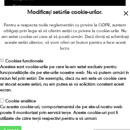
Parteneri
Modificați setările cookie-urilor.
Livrarea
Modalitati de plata
Pentru a respecta noile reglementări cu privire la GDPR, suntem
Politica de retur
obligați prin lege să vă oferim setări cu privire la cookie-urile. Nu
Termeni si conditii
am setat cookie-uri care să vă poată urmări. Dacă doriți să schimbați
aceste setări ulterior, vă vom oferi un buton pentru a face acest
Protectia Consumatorilor
lucru.
Locuri de munca in Romania
Cookies functionale
CONTACT
Acestea sunt cookie-urile pe care le-am setat exclusiv pentru
funcționalitățile de pe site-urile noastre web. Nu vă putem urmări în
niciun fel prin setări. De exemplu, dacă nu am seta un cookie care
Adresa:
Strada Amiral Ioan Murgescu nr 4, sector 2,
ar stocat aceste setări, nu am putea să vă solicităm constant acest
Bucuresti, Romania. Cod 021753
ecran.
Telefon:
0318.256.024 / 0748.964.719
Fax:
031 82 56 037
Cookie analitice
Cu aceste cookie-uri, comportamentul de pe site-ul nostru web
Email:
comenzi[at]provideo[.]ro
poate fi monitorizat prin servicii terțe. Aceste cookie-uri pot fi
utilizate de către terții respectivi pentru a vă urmări.
2016 PRO VIDEO Home Entertainment. Toate drepturile