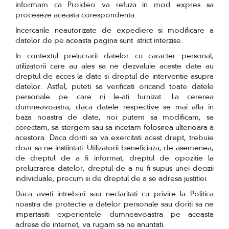
informam ca Proideo va refuza in mod expres sa
proceseze aceasta corespondenta.
Incercarile neautorizate de expediere si modificare a
datelor de pe aceasta pagina sunt strict interzise.
In contextul prelucrarii datelor cu caracter personal,
utilizatorii care au ales sa ne dezvaluie aceste date au
dreptul de acces la date si dreptul de interventie asupra
datelor. Astfel, puteti sa verificati oricand toate datele
personale pe care ni le-ati furnizat. La cererea
dumneavoastra, daca datele respective se mai afla in
baza noastra de date, noi putem sa modificam, sa
corectam, sa stergem sau sa incetam folosirea ulterioara a
acestora. Daca doriti sa va exercitati acest drept, trebuie
doar sa ne instiintati. Utilizatorii beneficiaza, de asemenea,
de dreptul de a fi informat, dreptul de opozitie la
prelucrarea datelor, dreptul de a nu fi supus unei decizii
individuale, precum si de dreptul de a se adresa justitiei.
Daca aveti intrebari sau neclaritati cu privire la Politica
noastra de protectie a datelor personale sau doriti sa ne
impartasiti experientele dumneavoastra pe aceasta
adresa de internet, va rugam sa ne anuntati.