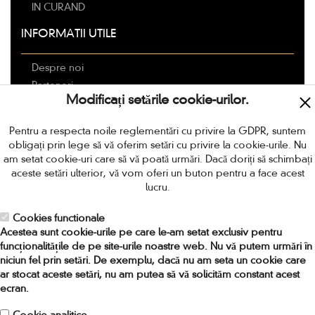
IN CURAND
INFORMATII UTILE
Despre noi
Parteneri
Modificați setările cookie-urilor.
Livrarea
Modalitati de plata
Pentru a respecta noile reglementări cu privire la GDPR, suntem
Politica de retur
obligați prin lege să vă oferim setări cu privire la cookie-urile. Nu
Termeni si conditii
am setat cookie-uri care să vă poată urmări. Dacă doriți să schimbați
aceste setări ulterior, vă vom oferi un buton pentru a face acest
Protectia Consumatorilor
lucru.
Locuri de munca in Romania
Cookies functionale
CONTACT
Acestea sunt cookie-urile pe care le-am setat exclusiv pentru
funcționalitățile de pe site-urile noastre web. Nu vă putem urmări în
niciun fel prin setări. De exemplu, dacă nu am seta un cookie care
Adresa:
Strada Amiral Ioan Murgescu nr 4, sector 2,
ar stocat aceste setări, nu am putea să vă solicităm constant acest
Bucuresti, Romania. Cod 021753
ecran.
Telefon:
0318.256.024 / 0748.964.719
Fax:
031 82 56 037