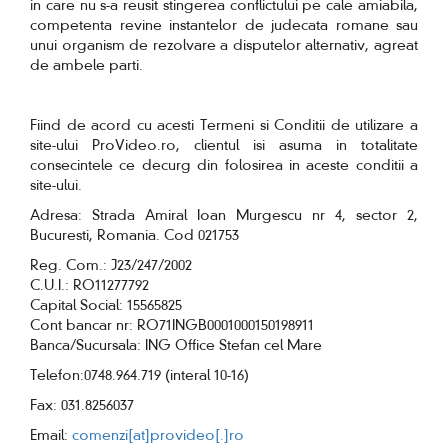
in care nu s-a reusit stingerea conflictului pe cale amiabila,
competenta revine instantelor de judecata romane sau
unui organism de rezolvare a disputelor alternativ, agreat
de ambele parti.
Fiind de acord cu acesti Termeni si Conditii de utilizare a
site-ului ProVideo.ro, clientul isi asuma in totalitate
consecintele ce decurg din folosirea in aceste conditii a
site-ului.
Adresa: Strada Amiral Ioan Murgescu nr 4, sector 2,
Bucuresti, Romania. Cod 021753
Reg. Com.: J23/247/2002
C.U.I.: RO11277792
Capital Social: 15565825
Cont bancar nr: RO71INGB0001000150198911
Banca/Sucursala: ING Office Stefan cel Mare
Telefon:0748.964.719 (interal 10-16)
Fax: 031.8256037
Email:
comenzi[at]provideo[.]ro