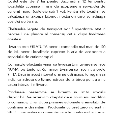
Costul este de 9 lei pentru Bucuresti si 12 lei pentru
localitatile cuprinse in aria de acoperire a serviciului de
curierat rapid. (coletele sub 1 kg). Pentru alte localitati se
calculeaza si taxeaza kilometri exteriori care se adauga
costului de livrare.
Cheltuielile legate de transport vor fi specificate atat in
procesul de plasare al comenzii, cat si dupa finalizarea
acesteia.
Livrarea este GRATUITA pentru comenzile mai mari de 100
de lei, pentru localitatile cuprinse in aria de acoperire a
serviciului de curierat rapid.
Comenzile efectuate vineri se livreaza luni. Livrarea se face
NUMAI pe teritoriul Romaniei. Livrarea se face intre orele
9 - 17. Daca in acest interval orar nu esti acasa, te rugam sa
indici ca adresa de livrare adresa de la birou pentru a nu
cauza intarzieri in livrare.
Produsele prezentate se livreaza in limita stocului
disponibil. Ne rezervam dreptul de a anula sau modifica
o comanda, chiar dupa primirea automata a emailului de
confirmarre din sistem. Produsele cu pret zero nu sunt in
STOC momentan si comenzile care le contin sunt automat