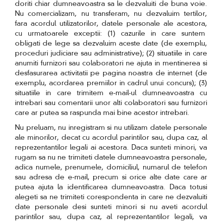
doriti chiar dumneavoastra sa le dezvaluiti de buna voie.
Nu comercializam, nu transferam, nu dezvaluim tertilor,
fara acordul utilizatorilor, datele personale ale acestora,
cu urmatoarele exceptii: (1) cazurile in care suntem
obligati de lege sa dezvaluim aceste date (de exemplu,
proceduri judiciare sau administrative); (2) situatiile in care
anumiti furnizori sau colaboratori ne ajuta in mentinerea si
desfasurarea activitatii pe pagina noastra de internet (de
exemplu, acordarea premiilor in cadrul unui concurs); (3)
situatiile in care trimitem e-mail-ul dumneavoastra cu
intrebari sau comentarii unor alti colaboratori sau furnizori
care ar putea sa raspunda mai bine acestor intrebari.
Nu preluam, nu inregistram si nu utilizam datele personale
ale minorilor, decat cu acordul parintilor sau, dupa caz, al
reprezentantilor legali ai acestora. Daca sunteti minori, va
rugam sa nu ne trimiteti datele dumneavoastra personale,
adica numele, prenumele, domiciliul, numarul de telefon
sau adresa de e-mail, precum si orice alte date care ar
putea ajuta la identificarea dumneavoastra. Daca totusi
alegeti sa ne trimiteti corespondenta in care ne dezvaluiti
date personale desi sunteti minori si nu aveti acordul
parintilor sau, dupa caz, al reprezentantilor legali, va