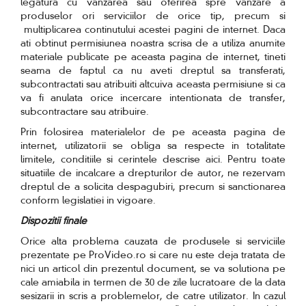
legatura cu vanzarea sau oferirea spre vanzare a
produselor ori serviciilor de orice tip, precum si
multiplicarea continutului acestei pagini de internet. Daca
ati obtinut permisiunea noastra scrisa de a utiliza anumite
materiale publicate pe aceasta pagina de internet, tineti
seama de faptul ca nu aveti dreptul sa transferati,
subcontractati sau atribuiti altcuiva aceasta permisiune si ca
va fi anulata orice incercare intentionata de transfer,
subcontractare sau atribuire.
Prin folosirea materialelor de pe aceasta pagina de
internet, utilizatorii se obliga sa respecte in totalitate
limitele, conditiile si cerintele descrise aici. Pentru toate
situatiile de incalcare a drepturilor de autor, ne rezervam
dreptul de a solicita despagubiri, precum si sanctionarea
conform legislatiei in vigoare.
Dispozitii finale
Orice alta problema cauzata de produsele si serviciile
prezentate pe ProVideo.ro si care nu este deja tratata de
nici un articol din prezentul document, se va solutiona pe
cale amiabila in termen de 30 de zile lucratoare de la data
sesizarii in scris a problemelor, de catre utilizator. In cazul