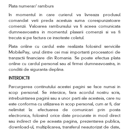
Plata numerar/ ramburs
In momentul in care curierul va livreaza produsul
comandat veti preda acestuia suma corespunzatoare
comenzii. Valoarea rambursului va fi aceea comunicata
dumneavoastra in momentul plasarii comenzii si va fi
trecuta si pe factura ce insoteste coletul.
Plata online cu cardul este realizata folosind serviciile
MobilePay, unul dintre cei mai importanti procesatori de
tranzactii financiare din Romania. Se poate efectua plata
online cu cardul personal sau al firmei dumneavoastra, in
conditii de siguranta deplina.
INTERDICTII
Parcurgerea continutului acestei pagini se face numai in
scop personal. Se interzice, fara acordul nostru scris,
intrebuintarea paginii sau a unor parti ale acesteia, care nu
este conforma cu utilizarea in scop personal, cum ar fi, dar
nelimitat la: efectuarea de comunicari prin posta
electronica, folosind orice date procurate in mod direct
sau indirect de pe aceasta pagina, prezentarea publica,
download-ul, multiplicarea, transferul neautorizat de date,