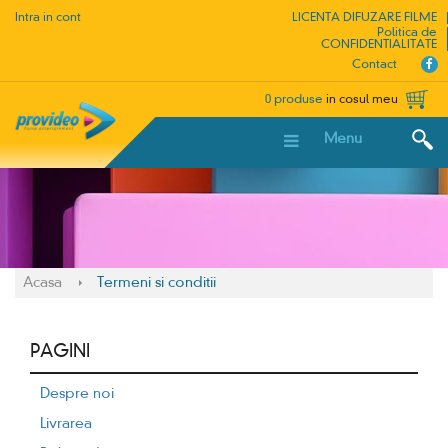
Intra in cont
LICENTA DIFUZARE FILME
Politica de
CONFIDENTIALITATE
Contact
0 produse
in cosul meu
Menu
Acasa
Termeni si conditii
PAGINI
Despre noi
Livrarea