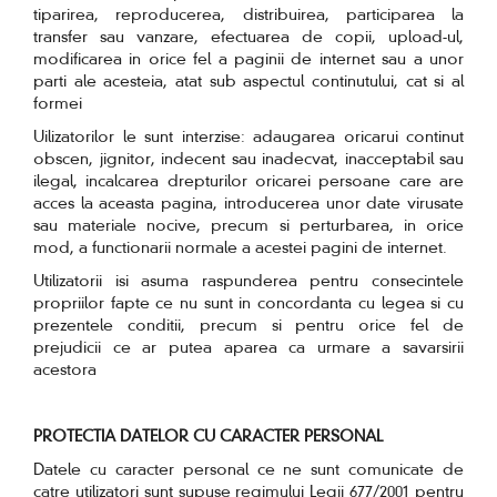
tiparirea, reproducerea, distribuirea, participarea la
transfer sau vanzare, efectuarea de copii, upload-ul,
modificarea in orice fel a paginii de internet sau a unor
parti ale acesteia, atat sub aspectul continutului, cat si al
formei
Uilizatorilor le sunt interzise: adaugarea oricarui continut
obscen, jignitor, indecent sau inadecvat, inacceptabil sau
ilegal, incalcarea drepturilor oricarei persoane care are
acces la aceasta pagina, introducerea unor date virusate
sau materiale nocive, precum si perturbarea, in orice
mod, a functionarii normale a acestei pagini de internet.
Utilizatorii isi asuma raspunderea pentru consecintele
propriilor fapte ce nu sunt in concordanta cu legea si cu
prezentele conditii, precum si pentru orice fel de
prejudicii ce ar putea aparea ca urmare a savarsirii
acestora
PROTECTIA DATELOR CU CARACTER PERSONAL
Datele cu caracter personal ce ne sunt comunicate de
catre utilizatori sunt supuse regimului Legii 677/2001 pentru