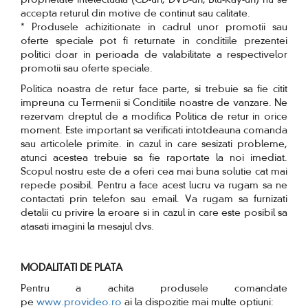
proprietate intelectuala (CD-uri, DVD-uri, Blu-Ray-uri) nu se
accepta returul din motive de continut sau calitate.
* Produsele achizitionate in cadrul unor promotii sau
oferte speciale pot fi returnate in conditiile prezentei
politici doar in perioada de valabilitate a respectivelor
promotii sau oferte speciale.
Politica noastra de retur face parte, si trebuie sa fie citit
impreuna cu Termenii si Conditiile noastre de vanzare. Ne
rezervam dreptul de a modifica Politica de retur in orice
moment. Este important sa verificati intotdeauna comanda
sau articolele primite. in cazul in care sesizati probleme,
atunci acestea trebuie sa fie raportate la noi imediat.
Scopul nostru este de a oferi cea mai buna solutie cat mai
repede posibil. Pentru a face acest lucru va rugam sa ne
contactati prin telefon sau email. Va rugam sa furnizati
detalii cu privire la eroare si in cazul in care este posibil sa
atasati imagini la mesajul dvs.
MODALITATI DE PLATA
Pentru a achita produsele comandate
pe
www.provideo.ro
ai la dispozitie mai multe optiuni: