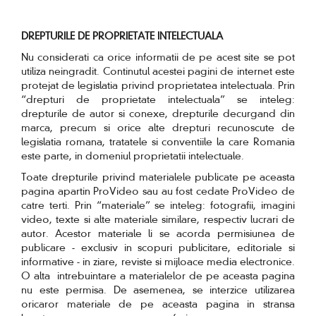
DREPTURILE DE PROPRIETATE INTELECTUALA
Nu considerati ca orice informatii de pe acest site se pot
utiliza neingradit. Continutul acestei pagini de internet este
protejat de legislatia privind proprietatea intelectuala. Prin
“drepturi de proprietate intelectuala” se inteleg:
drepturile de autor si conexe, drepturile decurgand din
marca, precum si orice alte drepturi recunoscute de
legislatia romana, tratatele si conventiile la care Romania
este parte, in domeniul proprietatii intelectuale.
Toate drepturile privind materialele publicate pe aceasta
pagina apartin ProVideo sau au fost cedate ProVideo de
catre terti. Prin “materiale” se inteleg: fotografii, imagini
video, texte si alte materiale similare, respectiv lucrari de
autor. Acestor materiale li se acorda permisiunea de
publicare - exclusiv in scopuri publicitare, editoriale si
informative - in ziare, reviste si mijloace media electronice.
O alta intrebuintare a materialelor de pe aceasta pagina
nu este permisa. De asemenea, se interzice utilizarea
oricaror materiale de pe aceasta pagina in stransa