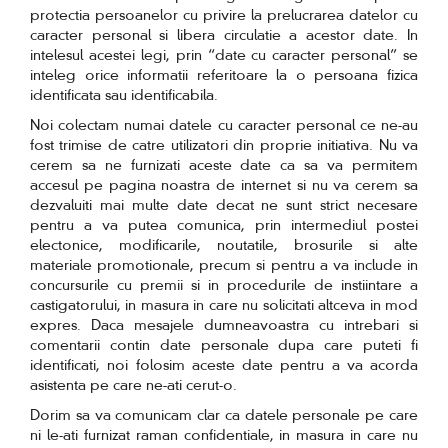
protectia persoanelor cu privire la prelucrarea datelor cu
caracter personal si libera circulatie a acestor date. In
intelesul acestei legi, prin “date cu caracter personal” se
inteleg orice informatii referitoare la o persoana fizica
identificata sau identificabila.
Noi colectam numai datele cu caracter personal ce ne-au
fost trimise de catre utilizatori din proprie initiativa. Nu va
cerem sa ne furnizati aceste date ca sa va permitem
accesul pe pagina noastra de internet si nu va cerem sa
dezvaluiti mai multe date decat ne sunt strict necesare
pentru a va putea comunica, prin intermediul postei
electonice, modificarile, noutatile, brosurile si alte
materiale promotionale, precum si pentru a va include in
concursurile cu premii si in procedurile de instiintare a
castigatorului, in masura in care nu solicitati altceva in mod
expres. Daca mesajele dumneavoastra cu intrebari si
comentarii contin date personale dupa care puteti fi
identificati, noi folosim aceste date pentru a va acorda
asistenta pe care ne-ati cerut-o.
Dorim sa va comunicam clar ca datele personale pe care
ni le-ati furnizat raman confidentiale, in masura in care nu