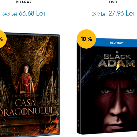
BLU-RAY
DVD
63.68 Lei
27.93 Lei
84.9 Lei
39.9 Lei
%
10 %