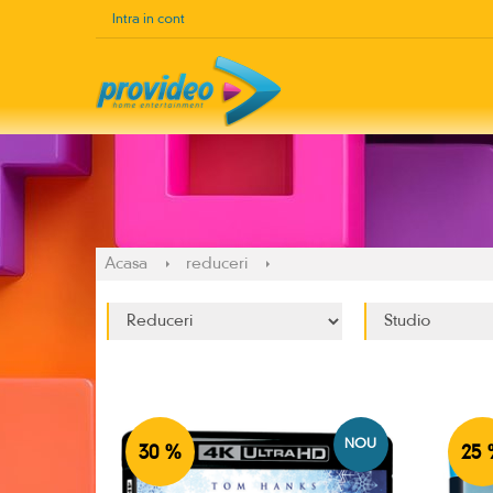
Intra in cont
Acasa
reduceri
NOU
30 %
25 