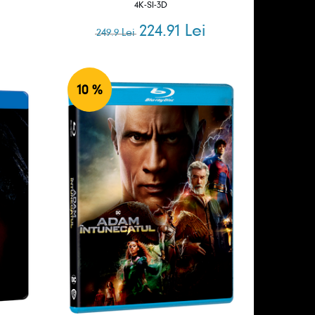
4K-SI-3D
224.91 Lei
249.9 Lei
10 %