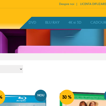
Despre noi
LICENTA DIFUZARE
HOME
DVD
BLU RAY
4K si 3D
CADOURI 
NOU
%
30 %