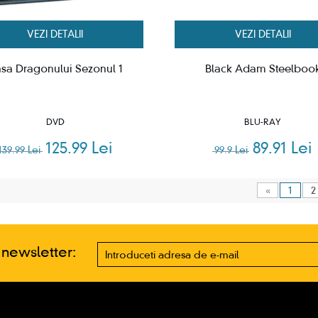
VEZI DETALII
VEZI DETALII
sa Dragonului Sezonul 1
Black Adam Steelboo
DVD
BLU-RAY
125.99 Lei
89.91 Lei
139.99 Lei
99.9 Lei
«
1
2
a newsletter: