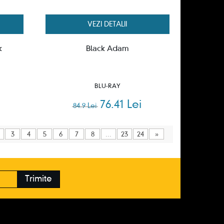
VEZI DETALII
k
Black Adam
BLU-RAY
76.41 Lei
84.9 Lei
3
4
5
6
7
8
...
23
24
»
Trimite