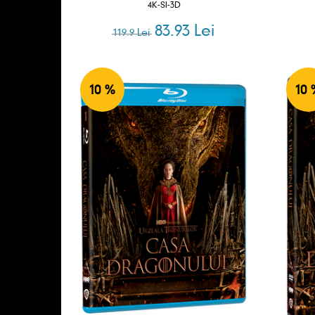
4K-SI-3D
83.93 Lei
119.9 Lei
10 %
10 