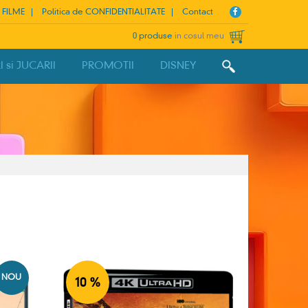
 FILME
Politica de CONFIDENTIALITATE
Contact
0 produse
in cosul meu
si JUCARII
PROMOTII
DISNEY
NOU
10 %