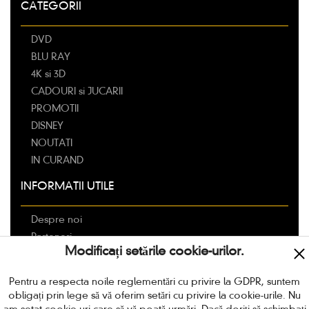
CATEGORII
DVD
BLU RAY
4K si 3D
CADOURI si JUCARII
PROMOTII
DISNEY
NOUTATI
IN CURAND
INFORMATII UTILE
Despre noi
Parteneri
Modificați setările cookie-urilor.
Livrarea
Modalitati de plata
Pentru a respecta noile reglementări cu privire la GDPR, suntem
Politica de retur
obligați prin lege să vă oferim setări cu privire la cookie-urile. Nu
Termeni si conditii