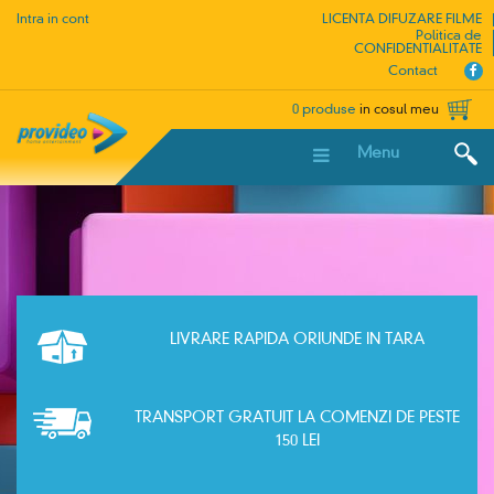
Intra in cont
LICENTA DIFUZARE FILME
Politica de
CONFIDENTIALITATE
Contact
0 produse
in cosul meu
Menu
LIVRARE RAPIDA ORIUNDE IN TARA
TRANSPORT GRATUIT LA COMENZI DE PESTE
150 LEI