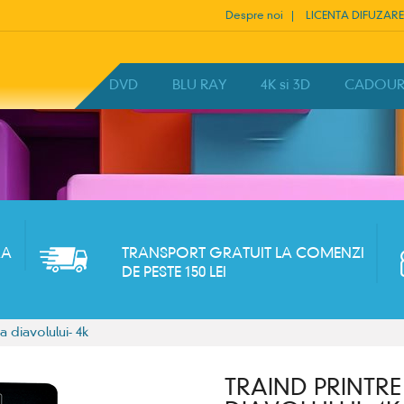
Despre noi
LICENTA DIFUZARE
HOME
DVD
BLU RAY
4K si 3D
CADOURI 
RA
TRANSPORT GRATUIT LA COMENZI
DE PESTE 150 LEI
 diavolului- 4k
TRAIND PRINTR