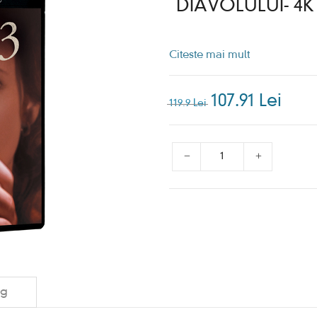
DIAVOLULUI- 4K
Citeste mai mult
107.91 Lei
119.9 Lei
ng