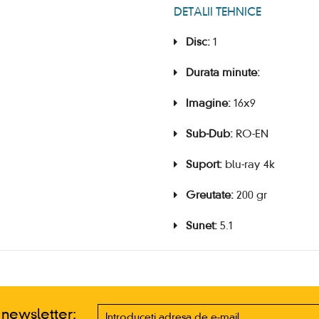
DETALII TEHNICE
Disc:
1
Durata minute:
Imagine:
16x9
Sub-Dub:
RO-EN
Suport:
blu-ray 4k
Greutate:
200 gr
Sunet:
5.1
a newsletter: