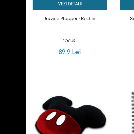
VEZI DETALII
Jucarie Plopper - Rechin
S
JOCURI
89.9 Lei