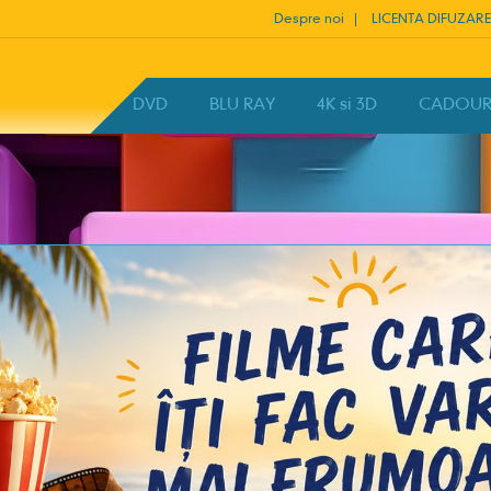
Despre noi
LICENTA DIFUZARE
HOME
DVD
BLU RAY
4K si 3D
CADOURI 