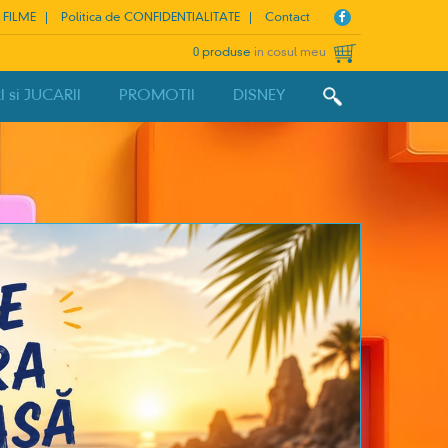
 FILME
Politica de CONFIDENTIALITATE
Contact
0 produse
in cosul meu
si JUCARII
PROMOTII
DISNEY