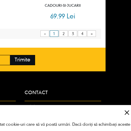
CADOURI-SI-JUCARII
69.99 Lei
«
1
2
3
4
»
Trimite
CONTACT
Adresa:
Strada Amiral Ioan
Murgescu nr 4, sector 2, Bucuresti,
Romania. Cod 021753
at cookie-uri care să vă poată urmări. Dacă doriți să schimbați aceste
Telefon:
0318.256.024 / 0748.964.719