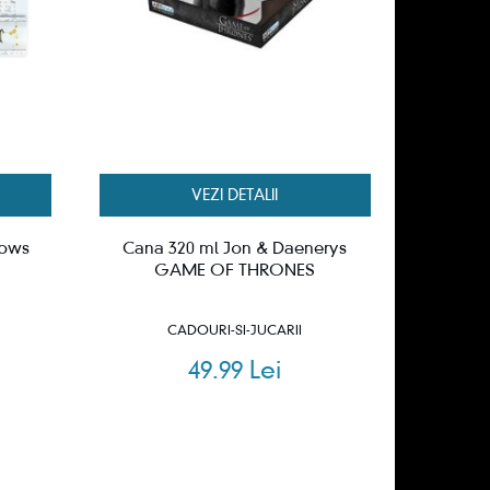
VEZI DETALII
lows
Cana 320 ml Jon & Daenerys
GAME OF THRONES
CADOURI-SI-JUCARII
49.99 Lei