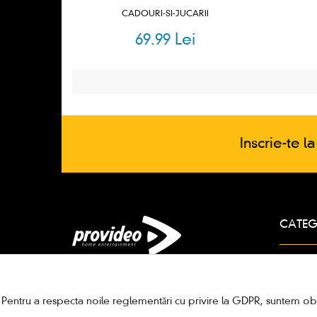
CADOURI-SI-JUCARII
69.99 Lei
Inscrie-te l
CATEG
DVD
BLU 
4K si 
Pentru a respecta noile reglementări cu privire la GDPR, suntem oblig
CADOU