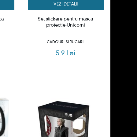
VEZI DETALII
ca
Set stickere pentru masca
protectie-Unicorni
CADOURI-SI-JUCARII
5.9 Lei