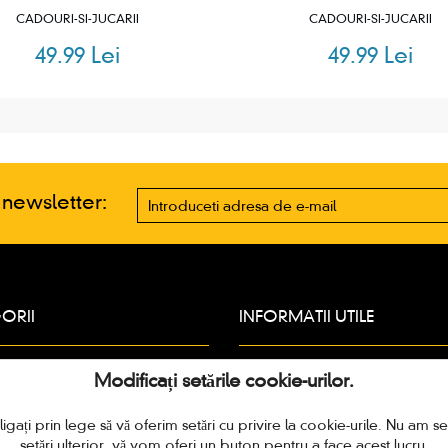
CADOURI-SI-JUCARII
CADOURI-SI-JUCARII
49.99 Lei
49.99 Lei
a newsletter:
ORII
INFORMATII UTILE
Despre noi
Modificați setările cookie-urilor.
RAY
Parteneri
3D
Livrarea
ați prin lege să vă oferim setări cu privire la cookie-urile. Nu am set
RI si JUCARII
Modalitati de plata
setări ulterior, vă vom oferi un buton pentru a face acest lucru.