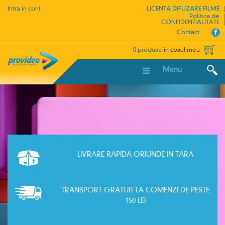
Intra in cont
LICENTA DIFUZARE FILME
Politica de
CONFIDENTIALITATE
Contact
0 produse
in cosul meu
Menu
LIVRARE RAPIDA ORIUNDE IN TARA
TRANSPORT GRATUIT LA COMENZI DE PESTE
150 LEI