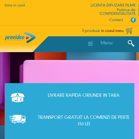
Intra in cont
LICENTA DIFUZARE FILME
Politica de
CONFIDENTIALITATE
Contact
0 produse
in cosul meu
Menu
LIVRARE RAPIDA ORIUNDE IN TARA
TRANSPORT GRATUIT LA COMENZI DE PESTE
150 LEI