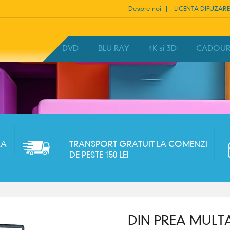
Despre noi
LICENTA DIFUZARE
HOME
DVD
BLU RAY
4K si 3D
CADOURI 
RA
TRANSPORT GRATUIT LA COMENZI
DE PESTE 150 LEI
DIN PREA MUL