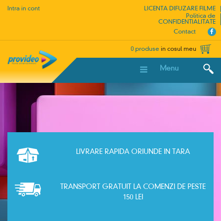
Intra in cont
LICENTA DIFUZARE FILME
Politica de
CONFIDENTIALITATE
Contact
0 produse
in cosul meu
Menu
LIVRARE RAPIDA ORIUNDE IN TARA
TRANSPORT GRATUIT LA COMENZI DE PESTE
150 LEI