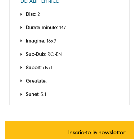
DETALII TEHNICE
Disc:
2
Durata minute:
147
Imagine:
16x9
Sub-Dub:
RO-EN
Suport:
dvd
Greutate:
Sunet:
5.1
Inscrie-te la newsletter: