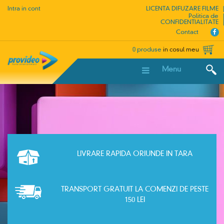
Intra in cont
LICENTA DIFUZARE FILME
Politica de
CONFIDENTIALITATE
Contact
0 produse
in cosul meu
Menu
LIVRARE RAPIDA ORIUNDE IN TARA
TRANSPORT GRATUIT LA COMENZI DE PESTE
150 LEI