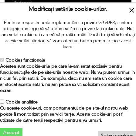
Parteneri
Modificați setările cookie-urilor.
Livrarea
Modalitati de plata
Pentru a respecta noile reglementări cu privire la GDPR, suntem
Politica de retur
obligați prin lege să vă oferim setări cu privire la cookie-urile. Nu
Termeni si conditii
am setat cookie-uri care să vă poată urmări. Dacă doriți să schimbați
aceste setări ulterior, vă vom oferi un buton pentru a face acest
Protectia Consumatorilor
lucru.
Locuri de munca in Romania
Cookies functionale
CONTACT
Acestea sunt cookie-urile pe care le-am setat exclusiv pentru
funcționalitățile de pe site-urile noastre web. Nu vă putem urmări în
niciun fel prin setări. De exemplu, dacă nu am seta un cookie care
Adresa:
Strada Amiral Ioan Murgescu nr 4, sector 2,
ar stocat aceste setări, nu am putea să vă solicităm constant acest
Bucuresti, Romania. Cod 021753
ecran.
Telefon:
0318.256.024 / 0748.964.719
Fax:
031 82 56 037
Cookie analitice
Cu aceste cookie-uri, comportamentul de pe site-ul nostru web
Email:
comenzi[at]provideo[.]ro
poate fi monitorizat prin servicii terțe. Aceste cookie-uri pot fi
utilizate de către terții respectivi pentru a vă urmări.
2016 PRO VIDEO Home Entertainment. Toate drepturile
Accept
rezervate. Realizat de
Inotec