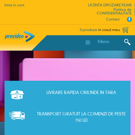
Intra in cont
LICENTA DIFUZARE FILME
Politica de
CONFIDENTIALITATE
Contact
0 produse
in cosul meu
Menu
LIVRARE RAPIDA ORIUNDE IN TARA
TRANSPORT GRATUIT LA COMENZI DE PESTE
150 LEI