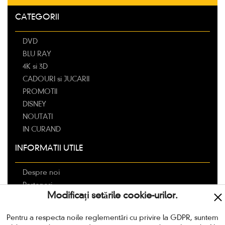
CATEGORII
DVD
BLU RAY
4K si 3D
CADOURI si JUCARII
PROMOTII
DISNEY
NOUTATI
IN CURAND
INFORMATII UTILE
Despre noi
Parteneri
Modificați setările cookie-urilor.
Livrarea
Modalitati de plata
Pentru a respecta noile reglementări cu privire la GDPR, suntem
Politica de retur