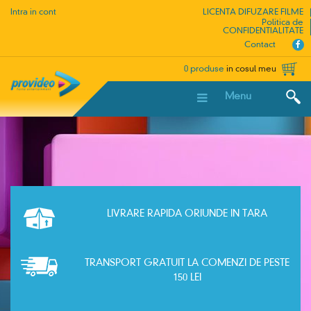
Intra in cont
LICENTA DIFUZARE FILME
Politica de
CONFIDENTIALITATE
Contact
0 produse
in cosul meu
Menu
LIVRARE RAPIDA ORIUNDE IN TARA
TRANSPORT GRATUIT LA COMENZI DE PESTE
150 LEI