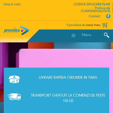
Intra in cont
LICENTA DIFUZARE FILME
Politica de
CONFIDENTIALITATE
Contact
0 produse
in cosul meu
Menu
LIVRARE RAPIDA ORIUNDE IN TARA
TRANSPORT GRATUIT LA COMENZI DE PESTE
150 LEI