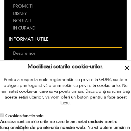
PROMOTII
DISNEY
NOUTATI
IN CURAND
INFORMATII UTILE
Despre noi
Parteneri
Modificați setările cookie-urilor.
Livrarea
Modalitati de plata
Pentru a respecta noile reglementări cu privire la GDPR, suntem
Politica de retur
obligați prin lege să vă oferim setări cu privire la cookie-urile. Nu
Termeni si conditii
am setat cookie-uri care să vă poată urmări. Dacă doriți să schimbați
aceste setări ulterior, vă vom oferi un buton pentru a face acest
Protectia Consumatorilor
lucru.
Locuri de munca in Romania
Cookies functionale
CONTACT
Acestea sunt cookie-urile pe care le-am setat exclusiv pentru
funcționalitățile de pe site-urile noastre web. Nu vă putem urmări în