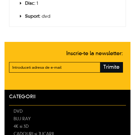
Disc:
1
Suport:
dvd
Inscrie-te la newsletter:
Trimite
CATEGORII
DVD
BLU RAY
4K si 3D
CADOURI si JUCARII