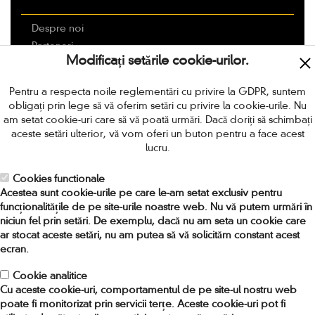
Despre noi
Parteneri
Modificați setările cookie-urilor.
Livrarea
Modalitati de plata
Pentru a respecta noile reglementări cu privire la GDPR, suntem
Politica de retur
obligați prin lege să vă oferim setări cu privire la cookie-urile. Nu
Termeni si conditii
am setat cookie-uri care să vă poată urmări. Dacă doriți să schimbați
aceste setări ulterior, vă vom oferi un buton pentru a face acest
Protectia Consumatorilor
lucru.
Locuri de munca in Romania
Cookies functionale
CONTACT
Acestea sunt cookie-urile pe care le-am setat exclusiv pentru
funcționalitățile de pe site-urile noastre web. Nu vă putem urmări în
niciun fel prin setări. De exemplu, dacă nu am seta un cookie care
Adresa:
Strada Amiral Ioan Murgescu nr 4, sector 2,
ar stocat aceste setări, nu am putea să vă solicităm constant acest
Bucuresti, Romania. Cod 021753
ecran.
Telefon:
0318.256.024 / 0748.964.719
Fax:
031 82 56 037
Cookie analitice
Cu aceste cookie-uri, comportamentul de pe site-ul nostru web
Email:
comenzi[at]provideo[.]ro
poate fi monitorizat prin servicii terțe. Aceste cookie-uri pot fi