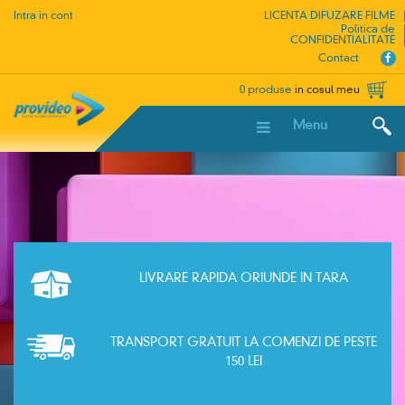
Intra in cont
LICENTA DIFUZARE FILME
Politica de
CONFIDENTIALITATE
Contact
0 produse
in cosul meu
Menu
LIVRARE RAPIDA ORIUNDE IN TARA
TRANSPORT GRATUIT LA COMENZI DE PESTE
150 LEI