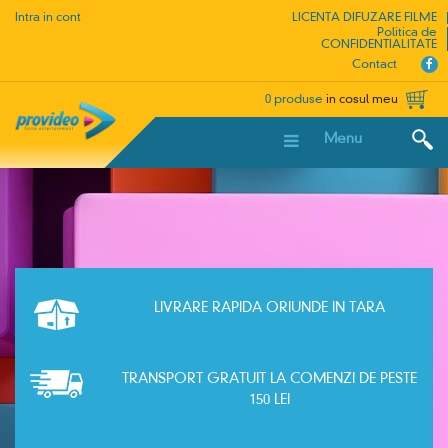
Intra in cont
LICENTA DIFUZARE FILME
Politica de
CONFIDENTIALITATE
Contact
0 produse
in cosul meu
Menu
LIVRARE RAPIDA ORIUNDE IN TARA
TRANSPORT GRATUIT LA COMENZI DE PESTE
150 LEI