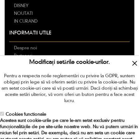
DISNEY
NOUTATI
IN CURAND
INFORMATII UTILE
Despre noi
Parteneri
Modificați setările cookie-urilor.
Livrarea
Modalitati de plata
Pentru a respecta noile reglementări cu privire la GDPR, suntem
Politica de retur
obligați prin lege să vă oferim setări cu privire la cookie-urile. Nu
Termeni si conditii
am setat cookie-uri care să vă poată urmări. Dacă doriți să schimbați
aceste setări ulterior, vă vom oferi un buton pentru a face acest
Protectia Consumatorilor
lucru.
Locuri de munca in Romania
Cookies functionale
CONTACT
Acestea sunt cookie-urile pe care le-am setat exclusiv pentru
funcționalitățile de pe site-urile noastre web. Nu vă putem urmări în
niciun fel prin setări. De exemplu, dacă nu am seta un cookie care
Adresa:
Strada Amiral Ioan Murgescu nr 4, sector 2,