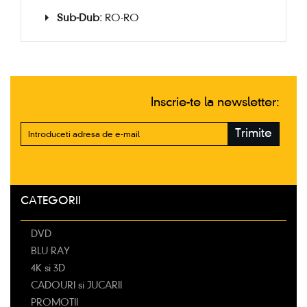
Sub-Dub:
RO-RO
Inscrie-te la newsletter:
Trimite
CATEGORII
DVD
BLU RAY
4K si 3D
CADOURI si JUCARII
PROMOTII