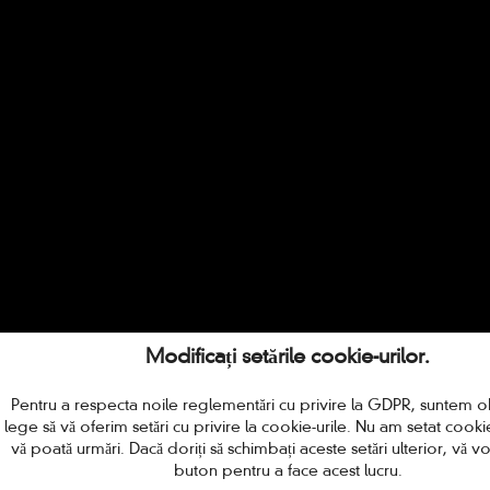
Modificați setările cookie-urilor.
Pentru a respecta noile reglementări cu privire la GDPR, suntem ob
lege să vă oferim setări cu privire la cookie-urile. Nu am setat cookie
vă poată urmări. Dacă doriți să schimbați aceste setări ulterior, vă v
buton pentru a face acest lucru.