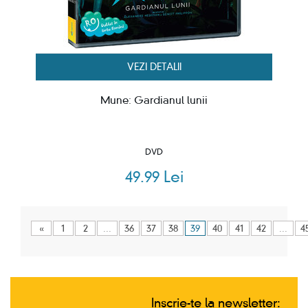
VEZI DETALII
Mune: Gardianul lunii
DVD
49.99 Lei
«
1
2
...
36
37
38
39
40
41
42
...
4
Inscrie-te la newsletter: