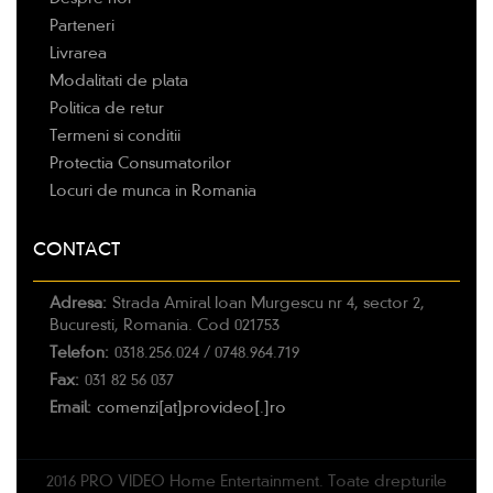
Parteneri
Livrarea
Modalitati de plata
Politica de retur
Termeni si conditii
Protectia Consumatorilor
Locuri de munca in Romania
CONTACT
Adresa:
Strada Amiral Ioan Murgescu nr 4, sector 2,
Bucuresti, Romania. Cod 021753
Telefon:
0318.256.024 / 0748.964.719
Fax:
031 82 56 037
Email:
comenzi[at]provideo[.]ro
2016 PRO VIDEO Home Entertainment. Toate drepturile