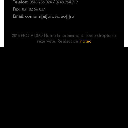
Telefon:
0318.256.024 / 0748.964.719
Fax:
031 82 56 037
Email:
comenzi[at]provideo[.]ro
2016 PRO VIDEO Home Entertainment. Toate drepturile
rezervate. Realizat de
Inotec