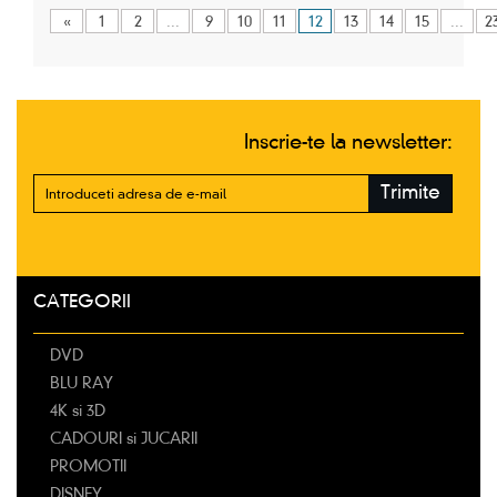
«
1
2
...
9
10
11
12
13
14
15
...
2
Inscrie-te la newsletter:
Trimite
CATEGORII
DVD
BLU RAY
4K si 3D
CADOURI si JUCARII
PROMOTII
DISNEY