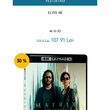
VEZI DETALII
ELVIS 4K
4K-SI-3D
107.91 Lei
119.9 Lei
30 %