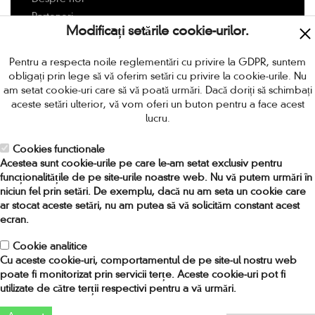
Parteneri
Modificați setările cookie-urilor.
Livrarea
Modalitati de plata
Pentru a respecta noile reglementări cu privire la GDPR, suntem
Politica de retur
obligați prin lege să vă oferim setări cu privire la cookie-urile. Nu
Termeni si conditii
am setat cookie-uri care să vă poată urmări. Dacă doriți să schimbați
aceste setări ulterior, vă vom oferi un buton pentru a face acest
Protectia Consumatorilor
lucru.
Locuri de munca in Romania
Cookies functionale
CONTACT
Acestea sunt cookie-urile pe care le-am setat exclusiv pentru
funcționalitățile de pe site-urile noastre web. Nu vă putem urmări în
niciun fel prin setări. De exemplu, dacă nu am seta un cookie care
Adresa:
Strada Amiral Ioan Murgescu nr 4, sector 2,
ar stocat aceste setări, nu am putea să vă solicităm constant acest
Bucuresti, Romania. Cod 021753
ecran.
Telefon:
0318.256.024 / 0748.964.719
Fax:
031 82 56 037
Cookie analitice
Cu aceste cookie-uri, comportamentul de pe site-ul nostru web
Email:
comenzi[at]provideo[.]ro
poate fi monitorizat prin servicii terțe. Aceste cookie-uri pot fi
utilizate de către terții respectivi pentru a vă urmări.
2016 PRO VIDEO Home Entertainment. Toate drepturile