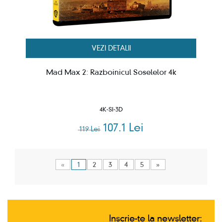
VEZI DETALII
Mad Max 2: Razboinicul Soselelor 4k
4K-SI-3D
107.1 Lei
119 Lei
«
1
2
3
4
5
»
Inscrie-te la newsletter: